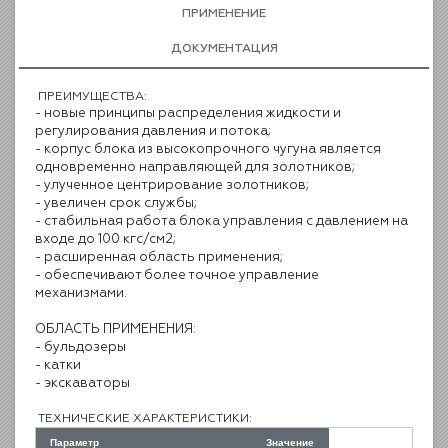
ПРИМЕНЕНИЕ
ДОКУМЕНТАЦИЯ
ПРЕИМУЩЕСТВА:
- новые принципы
распределения жидкости
и
регулирования давления
и потока;
- корпус блока
из высокопрочного чугуна
является
одновременно
направляющей для золотников;
- улученное центрирование
золотников;
- увеличен срок службы;
- стабильная работа
блока управления с давлением
на
входе до 100 кгс/см2;
- расширенная область
применения;
- обеспечивают более точное
управление
механизмами.
ОБЛАСТЬ ПРИМЕНЕНИЯ:
- бульдозеры
- катки
- экскаваторы
ТЕХНИЧЕСКИЕ ХАРАКТЕРИСТИКИ:
Параметр
Значение