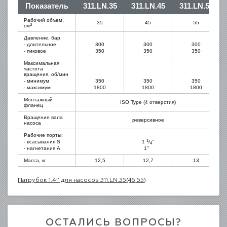
Показатель
311.LN.35
311.LN.45
311.LN.55
Рабочий объем,
35
45
55
3
см
Давление, бар
- длительное
300
300
300
- пиковое
350
350
350
Максимальная
частота
вращения, об/мин
- минимум
350
350
350
- максимум
1800
1800
1800
Монтажный
ISO Type (4 отверстия)
фланец
Вращение вала
реверсивное
насоса
Рабочие порты:
1
- всасывания S
1
/
’’
4
- нагнетания A
1’’
Масса, кг
12,5
12,7
13
Патрубок 1.4’’ для насосов 311.LN.35(45,55)
ОСТАЛИСЬ ВОПРОСЫ?