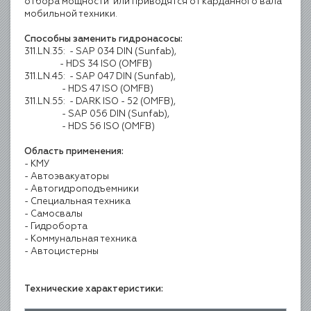
отбора мощности или приводятся от карданного вала
мобильной техники.
Способны заменить гидронасосы:
311.LN.35: - SAP 034 DIN (Sunfab),
- HDS 34 ISO (OMFB)
311.LN.45: - SAP 047 DIN (Sunfab),
- HDS 47 ISO (OMFB)
311.LN.55: - DARK ISO - 52 (OMFB),
- SAP 056 DIN (Sunfab),
- HDS 56 ISO (OMFB)
Область применения:
- КМУ
- Автоэвакуаторы
- Автогидро­подъемники
- Специальная техника
- Самосвалы
- Гидроборта
- Коммунальная техника
- Автоцистерны
Технические характеристики: