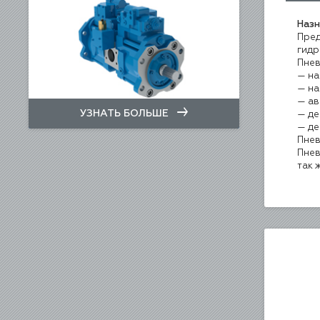
Назн
Пред
гидр
Пнев
на
на
ав
УЗНАТЬ БОЛЬШЕ
де
де
Пнев
Пнев
так 