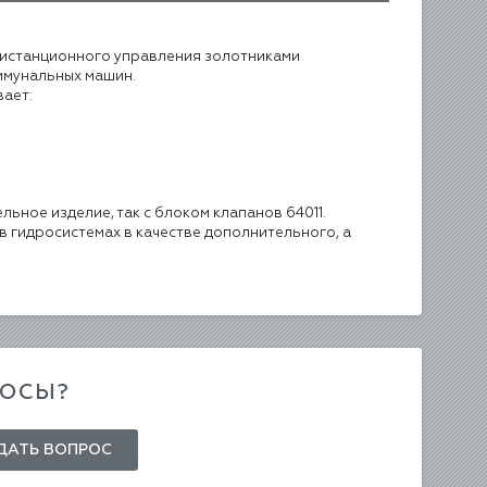
 дистанционного управления золотниками
ммунальных машин.
вает:
ьное изделие, так с блоком клапанов 64011.
 гидросистемах в качестве дополнительного, а
РОСЫ?
ДАТЬ ВОПРОС