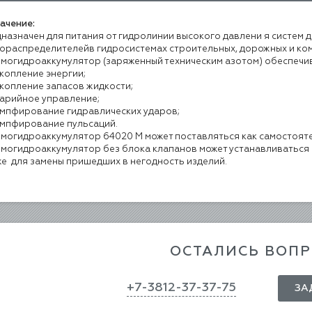
ачение:
назначен для питания от гидролинии высокого давлени я систем
ораспределителейв гидросистемах строительных, дорожных и ко
могидроаккумулятор (заряженный техническим азотом) обеспечи
копление энергии;
копление запасов жидкости;
арийное управление;
мпфирование гидравлических ударов;
мпфирование пульсаций.
могидроаккумулятор 64020 М может поставляться как самостоятел
могидроаккумулятор без блока клапанов может устанавливаться в
же для замены пришедших в негодность изделий.
ОСТАЛИСЬ ВОП
+7-3812-37-37-75
ЗА