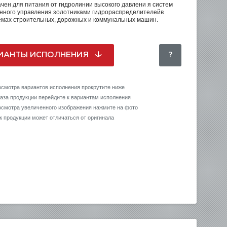
чен для питания от гидролинии высокого давлени я систем
нного управления золотниками гидрораспределителейв
емах строительных, дорожных и коммунальных машин.
ИАНТЫ ИСПОЛНЕНИЯ
?
осмотра вариантов исполнения прокрутите ниже
каза продукции перейдите к вариантам исполнения
осмотра увеличенного изображения нажмите на фото
к продукции может отличаться от оригинала