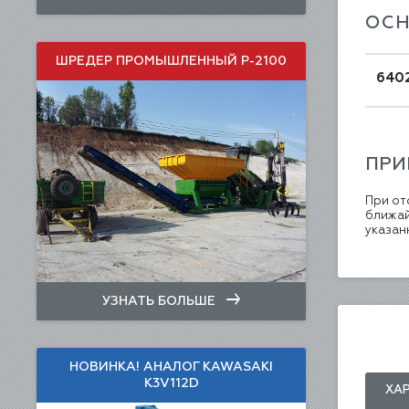
ОС
ШРЕДЕР ПРОМЫШЛЕННЫЙ Р-2100
640
ПРИ
При от
ближай
указан
УЗНАТЬ БОЛЬШЕ
НОВИНКА! АНАЛОГ KAWASAKI
K3V112D
ХА