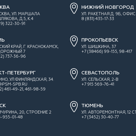
КВА
НИЖНИЙ НОВГОРОД
ОСКВА, УЛ. МАРШАЛА
УЛ. РАКЕТНАЯ Д. 9Б, ОФИС
ЯКОВА, Д.5, К.4
8 (831) 435-17-33
99) 322-30-91
МЬ
ПРОКОПЬЕВСК
СКИЙ КРАЙ, Г. КРАСНОКАМСК,
УЛ. ШИШКИНА, 37
 ДОРОЖНЫЙ 7
+7 (38466) 99-155, 98-417
42) 737-36-96
КТ-ПЕТЕРБУРГ
СЕВАСТОПОЛЬ
ИНО, УЛ.ФИНЛЯНДСКАЯ, 34.
УЛ. СЕЛЬСКАЯ, 2-В
@PSM-SPB.RU
+7 915 569-76-41
12) 461-49-21, 461-98-59
СК
ТЮМЕНЬ
ИЧУРИНА, 20, СТРОЕНИЕ 2
УЛ. АВТОРЕМОНТНАЯ, 12 СТ
-955-01-48
+7 (3452) 30-40-77