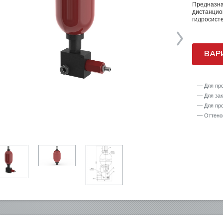
Предназна
дистанцио
гидросист
ВАР
Для пр
Для за
Для пр
Оттено